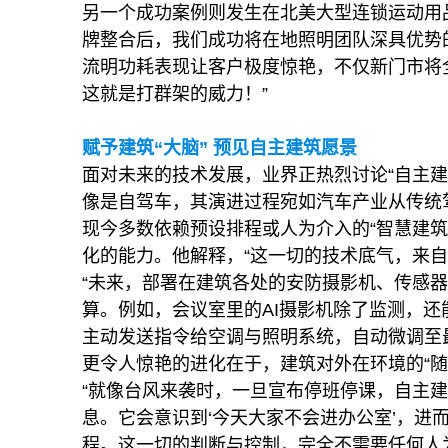
另一个成功案例则发生在北美大型连锁运动用
牌整合后，我们成功将在地照明团队深具优势的
流明功耗表现让客户极度惊艳，不仅新门市将
这就是打群架的威力！”
赋予建筑
“
大脑
”
预见自主建筑愿景
面对未来的技术发展，业界正热烈讨论“自主建筑”（Au
像是自驾车，其演进过程宛如汽车产业从传统驾
现今多数依赖预设排程或人为介入的“智慧建
化的能力。他解释，“这一切的技术底气，来自
“未来，部署在建筑各处的安防摄影机、传感
算。例如，会议室里的AI摄影机除了监测，
主动发送指令给空调与照明系统，自动微调至
更令人惊艳的进化在于，建筑对外在环境的“随
“就像台风来袭时，一旦宣布停班停课，自主建
息。它会意识到‘今天大家不会进办公室’，进
程。这一切的判断与控制，完全不需要任何人