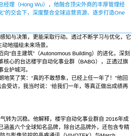
经理（Hong Wu），他融合顶尖外商的丰厚管理经
动化”的交会下，深度整合全球运营资源、逐步打造One
动感知与决策，更能采取行动。透过不断学习与优化，它
g生动地描绘未来场景。
建筑”（Autonomous Building）的进化，深刻
革核心的台达楼宇自动化事业群（BABG），正透过旗
事业护城河。
爽朗地笑了笑：“真的不敢想象，已经上任一年了！”他回
有机会受访，我当时说：‘给我们一年，等真正做出成绩再
气转为沉稳。他解释，楼宇自动化事业群自 2016年成
已涵盖六个全球知名品牌，除台达品牌外，还包含专精
深耕安防与影像监控的晶睿通讯（VIVOTEK）与March