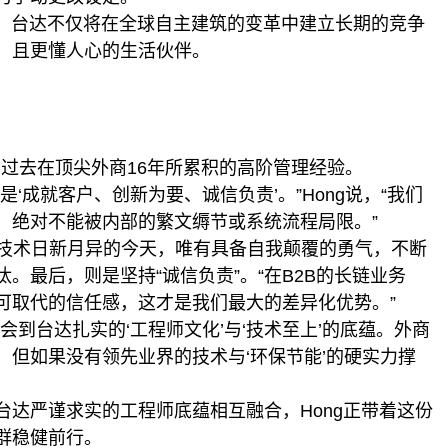
下，台达不仅将在全球自主建筑的变革中建立长期的竞争
、且更懂人心的生活伙伴。
g过去在顶尖外商16年所累积的高阶管理经验。
‘成就客户、创新为要、诚信负责’。”Hong说，“我们
，绝对不能被内部的繁文缛节或系统流程局限。”
，在技术日新月异的今天，唯有具备自我颠覆的勇气，不断
。最后，则是坚持“诚信负责”。“在B2B的长链业务
可取代的信任感，这才是我们最大的差异化优势。”
到台达扎实的‘工程师文化’与‘技术至上’的底蕴。外商
但如果没有领先业界的技术与‘环保节能’的硬实力撑
达严谨求实的工程师底蕴相互融合，Hong正带着这份
群稳健前行。