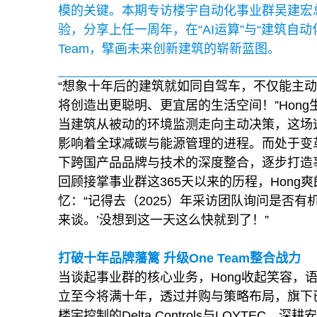
模的关键。本期专访楼宇自动化事业群吴建宏总
验，分享上任一周年，在“AI运算”与“建筑自
Team，擘画未来创新建筑的崭新蓝图。
“想象十年后的建筑就如同自驾车，不仅能主
将创造出更聪明、更宜居的生活空间！”Hon
当建筑从被动的环境监测走向主动决策，这场迈向“自主
影响着全球减碳与能源管理的进程。而处于变
下跨国产品品牌与技术的深度整合，逐步打造
回顾接掌事业群这365天以来的历程，Hong
忆：“记得去（2025）年采访团队询问是否
来谈。’没想到这一天这么快就到了！”
打破十年品牌藩篱
升级
One Team
整合战力
当谈起事业群的核心业务，Hong收起笑容，语
立至今将满十年，透过并购与策略布局，旗下
楼宇控制的Delta Controls与LOYTEC、