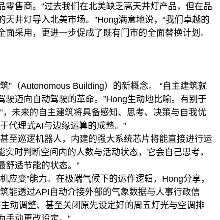
品零售商。“过去我们在北美缺乏高天井灯产品，但在品
天井灯导入北美市场。”Hong满意地说，“我们卓越的
全面采用，更进一步促成了既有门市的全面替换计划。
tonomous Building）的新概念。 “自主建筑就
驶迈向自动驾驶的革命。”Hong生动地比喻。有别于
筑”，未来的自主建筑将具备感知、思考、决策与自我优
于代理式AI与边缘运算的成熟。”
器甚至巡逻机器人，内建的强大系统芯片将能直接进行运
还能实时判断空间内的人数与活动状态，它会自己思考，
最舒适节能的状态。”
机应变”能力。在极端气候下的运作逻辑，Hong分享，
筑能透过API自动介接外部的气象数据与人事行政信
而主动调整、甚至关闭原先设定好的周五灯光与空调排
为手动更改设定。”