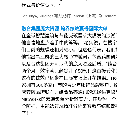
模式与价值认同。”
Security与Buildings团队分别于London（上图）
融合集团庞大资源 跨界综效赢得国际大单
在全球智慧建筑与节能减碳需求大爆发的浪潮下
他自信地盘点着手中的筹码。“老实说，在楼
们目前的规模还相对较小。但这也代表，我们
他指出事业群的三大核心护城河，包含跨国研发
以及台达集团无可取代的庞大资源后盾。“结
两个月，效率就已经提升了50%！这直接转化
这样的综效已逐步在国际市场上开花结果。Ho
家拥有500多家门市的青少年服饰品牌客户
成安防品牌联军，结合晶睿通讯的边缘运算摄影机
Networks的云端影像分析软实力，在短短
全防护，更能透过AI精准分析来客数与结账效
了！”