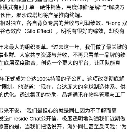
x。商业模式有别于单一硬件销售，高度仰赖“品牌”与“解决方
整合商伙伴，聚沙成塔地将产品推向终端。
对独立，各自背负专属的营收与利润绩效。”Hong 双
效应（Silo Effect），明明有很好的综效，却没有
年来最大的组织变革。“过去这一年，我们做了最关键的
事业群。大家共享资源与营收，不再只看单一品牌的绩
品牌在底层深度融合，创造一个更大的平台，让团队能真
”
6年正式成为台达100%持股的子公司。这项改变彻底解
”限制。他说道：“现在，台达庞大的全球制造体系、供
的优化。透过集团的协助，晶睿通讯在物料管理与工厂
带来不安。“我们最担心的就是同仁因为不了解而离
送Fireside Chat公开信，极度透明地沟通我们近期做
惊喜的是，当我们把话说开，海外同仁甚至反问我：‘为