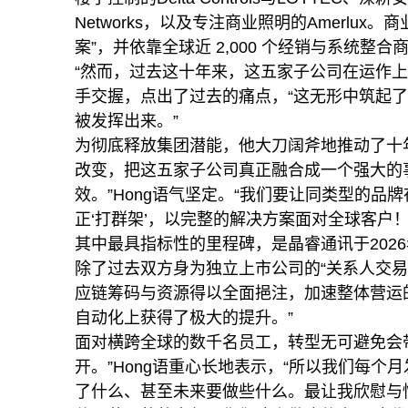
Networks，以及专注商业照明的Amerlu
案”，并依靠全球近 2,000 个经销与系统
“然而，过去这十年来，这五家子公司在运作上相
手交握，点出了过去的痛点，“这无形中筑起了谷仓
被发挥出来。”
为彻底释放集团潜能，他大刀阔斧地推动了十
改变，把这五家子公司真正融合成一个强大的
效。”Hong语气坚定。“我们要让同类型的
正‘打群架’，以完整的解决方案面对全球客户！
其中最具指标性的里程碑，是晶睿通讯于202
除了过去双方身为独立上市公司的“关系人交易
应链筹码与资源得以全面挹注，加速整体营运
自动化上获得了极大的提升。”
面对横跨全球的数千名员工，转型无可避免会
开。”Hong语重心长地表示，“所以我们每个月发
了什么、甚至未来要做些什么。最让我欣慰与