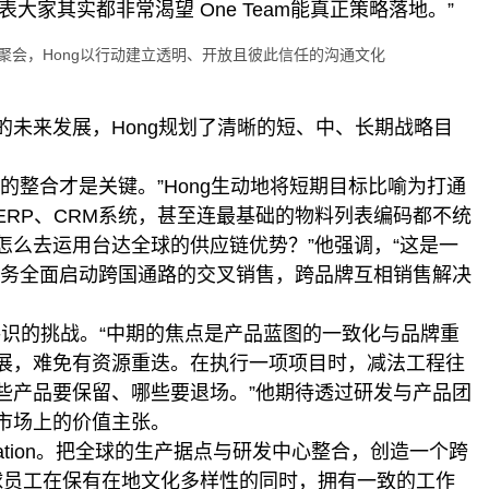
大家其实都非常渴望 One Team能真正策略落地。”
nhall聚会，Hong以行动建立透明、开放且彼此信任的沟通文化
未来发展，Hong规划了清晰的短、中、长期战略目
的整合才是关键。”Hong生动地将短期目标比喻为打通
ERP、CRM系统，甚至连最基础的物料列表编码都不统
怎么去运用台达全球的供应链优势？”他强调，“这是一
业务全面启动跨国通路的交叉销售，跨品牌互相销售解决
共识的挑战。“中期的焦点是产品蓝图的一致化与品牌重
展，难免有资源重迭。在执行一项项目时，减法工程往
些产品要保留、哪些要退场。”他期待透过研发与产品团
市场上的价值主张。
eration。把全球的生产据点与研发中心整合，创造一个跨
文化。让全球员工在保有在地文化多样性的同时，拥有一致的工作