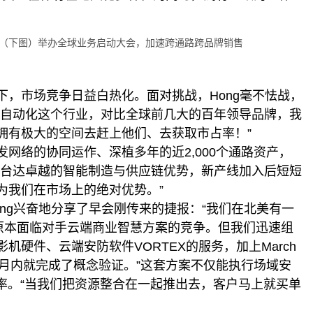
及Fremont（下图）举办全球业务启动大会，加速跨通路跨品牌销售
，市场竞争日益白热化。面对挑战，Hong毫不怯战，
宇自动化这个行业，对比全球前几大的百年领导品牌，我
拥有极大的空间去赶上他们、去获取市占率！”
网络的协同运作、深植多年的近2,000个通路资产，
合台达卓越的智能制造与供应链优势，新产线加入后短短
为我们在市场上的绝对优势。”
ng兴奋地分享了早会刚传来的捷报：“我们在北美有一
，原本面临对手云端商业智慧方案的竞争。但我们迅速组
硬件、云端安防软件VORTEX的服务，加上March
一个月内就完成了概念验证。”这套方案不仅能执行场域安
率。“当我们把资源整合在一起推出去，客户马上就买单