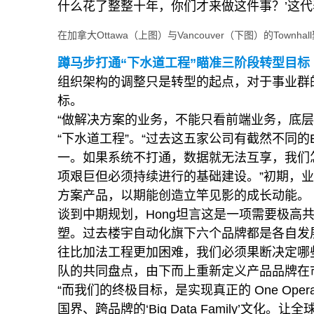
什么花了整整十年，你们才来做这件事？’这代表
在加拿大Ottawa（上图）与Vancouver（下图）的Tow
蹲马步打通“下水道工程”瞄准三阶段转型目标
组织架构的调整只是转型的起点，对于事业群的
标。
“做解决方案的业务，不能只看前端业务，底层
“下水道工程”。“过去这五家公司有截然不同的
一。如果系统不打通，数据就无法互享，我们
项艰巨但必须持续进行的基础建设。”初期，
方案产品，以期能创造立竿见影的成长动能。
谈到中期规划，Hong坦言这是一项需要极高
塑。过去楼宇自动化旗下六个品牌都是各自发
往比加法工程更加困难，我们必须果断决定哪
队的共同盘点，由下而上重新定义产品品牌在
“而我们的终极目标，是实现真正的 One Op
国界、跨品牌的‘Big Data Family’