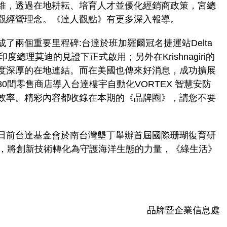
維，透過在地耕耘、培育人才並優化經銷商政策，宮總
觀經營理念。《達人觀點》有更多深入報導。
了兩個重要里程碑:台達於班加羅爾冠名捷運站Delta
tation，在印度總理莫迪的見證下正式啟用；另外在Krishnagiri的
度深厚的在地連結。而在美國也傳來好消息，成功擴展
有超過80間零售商店導入台達樓宇自動化VORTEX 智慧安防
效率。精彩內容都收錄在本期的《品牌圈》，請您不要
日前台達基金會於南台灣墾丁舉辦首屆國際珊瑚復育研
驗，將創新技術轉化為守護海洋生態的力量，《綠生活》
。
品牌暨企業信息處