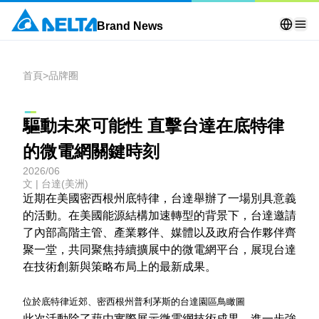
Brand News
首頁
>
品牌圈
驅動未來可能性 直擊台達在底特律
的微電網關鍵時刻
2026/06
文 | 台達(美洲)
近期在美國密西根州底特律，台達舉辦了一場別具意義
的活動。在美國能源結構加速轉型的背景下，台達邀請
了內部高階主管、產業夥伴、媒體以及政府合作夥伴齊
聚一堂，共同聚焦持續擴展中的微電網平台，展現台達
在技術創新與策略布局上的最新成果。
位於底特律近郊、密西根州普利茅斯的台達園區鳥瞰圖
此次活動除了藉由實際展示微電網技術成果，進一步強