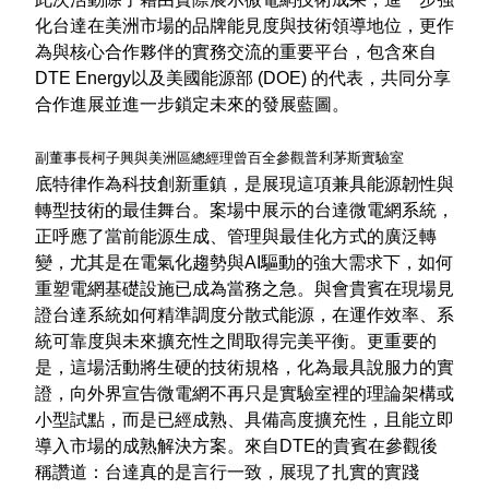
化台達在美洲市場的品牌能見度與技術領導地位，更作
為與核心合作夥伴的實務交流的重要平台，包含來自
DTE Energy以及美國能源部 (DOE) 的代表，共同分享
合作進展並進一步鎖定未來的發展藍圖。
副董事長柯子興與美洲區總經理曾百全參觀普利茅斯實驗室
底特律作為科技創新重鎮，是展現這項兼具能源韌性與
轉型技術的最佳舞台。案場中展示的台達微電網系統，
正呼應了當前能源生成、管理與最佳化方式的廣泛轉
變，尤其是在電氣化趨勢與AI驅動的強大需求下，如何
重塑電網基礎設施已成為當務之急。與會貴賓在現場見
證台達系統如何精準調度分散式能源，在運作效率、系
統可靠度與未來擴充性之間取得完美平衡。更重要的
是，這場活動將生硬的技術規格，化為最具說服力的實
證，向外界宣告微電網不再只是實驗室裡的理論架構或
小型試點，而是已經成熟、具備高度擴充性，且能立即
導入市場的成熟解決方案。來自DTE的貴賓在參觀後
稱讚道：台達真的是言行一致，展現了扎實的實踐