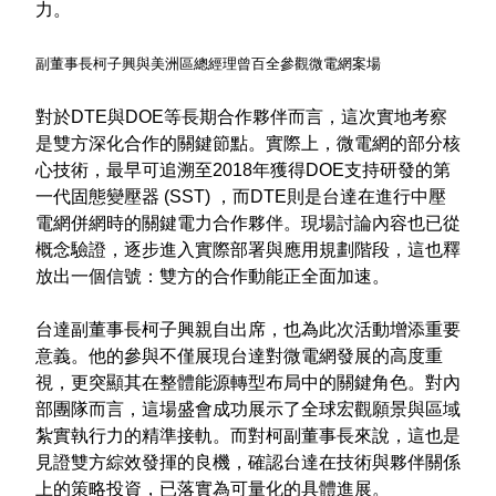
力。
副董事長柯子興與美洲區總經理曾百全參觀微電網案場
對於DTE與DOE等長期合作夥伴而言，這次實地考察
是雙方深化合作的關鍵節點。實際上，微電網的部分核
心技術，最早可追溯至2018年獲得DOE支持研發的第
一代固態變壓器 (SST) ，而DTE則是台達在進行中壓
電網併網時的關鍵電力合作夥伴。現場討論內容也已從
概念驗證，逐步進入實際部署與應用規劃階段，這也釋
放出一個信號：雙方的合作動能正全面加速。
台達副董事長柯子興親自出席，也為此次活動增添重要
意義。他的參與不僅展現台達對微電網發展的高度重
視，更突顯其在整體能源轉型布局中的關鍵角色。對內
部團隊而言，這場盛會成功展示了全球宏觀願景與區域
紮實執行力的精準接軌。而對柯副董事長來說，這也是
見證雙方綜效發揮的良機，確認台達在技術與夥伴關係
上的策略投資，已落實為可量化的具體進展。