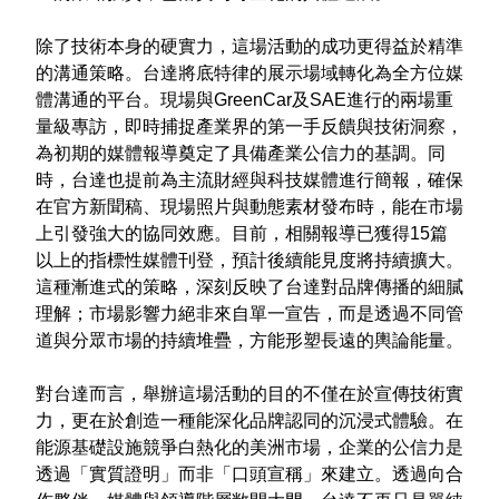
除了技術本身的硬實力，這場活動的成功更得益於精準
的溝通策略。台達將底特律的展示場域轉化為全方位媒
體溝通的平台。現場與GreenCar及SAE進行的兩場重
量級專訪，即時捕捉產業界的第一手反饋與技術洞察，
為初期的媒體報導奠定了具備產業公信力的基調。同
時，台達也提前為主流財經與科技媒體進行簡報，確保
在官方新聞稿、現場照片與動態素材發布時，能在市場
上引發強大的協同效應。目前，相關報導已獲得15篇
以上的指標性媒體刊登，預計後續能見度將持續擴大。
這種漸進式的策略，深刻反映了台達對品牌傳播的細膩
理解；市場影響力絕非來自單一宣告，而是透過不同管
道與分眾市場的持續堆疊，方能形塑長遠的輿論能量。
對台達而言，舉辦這場活動的目的不僅在於宣傳技術實
力，更在於創造一種能深化品牌認同的沉浸式體驗。在
能源基礎設施競爭白熱化的美洲市場，企業的公信力是
透過「實質證明」而非「口頭宣稱」來建立。透過向合