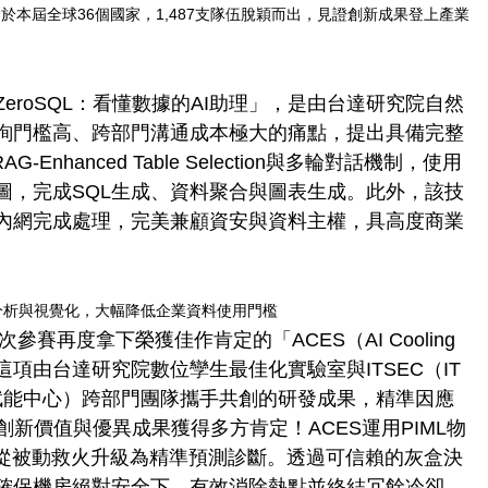
，於本屆全球36個國家，1,487支隊伍脫穎而出，見證創新成果登上產業
roSQL：看懂數據的AI助理」，是由台達研究院自然
詢門檻高、跨部門溝通成本極大的痛點，提出具備完整
-Enhanced Table Selection與多輪對話機制，使用
圖，完成SQL生成、資料聚合與圖表生成。此外，該技
內網完成處理，完美兼顧資安與資料主權，具高度商業
、分析與視覺化，大幅降低企業資料使用門檻
賽再度拿下榮獲佳作肯定的「ACES（AI Cooling
」。這項由台達研究院數位孿生最佳化實驗室與ITSEC（IT
，解決方案創新賦能中心）跨部門團隊攜手共創的研發成果，精準因應
創新價值與優異成果獲得多方肯定！ACES運用PIML物
運從被動救火升級為精準預測診斷。透過可信賴的灰盒決
確保機房絕對安全下，有效消除熱點並終結冗餘冷卻，