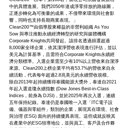
中的具體進展。我們2050年達成淨零排放的路線圖，
正逐步轉化為可衡量的成果，不僅帶來環境與社會影
響，同時也支持長期商業表現。」
Clean200™由倡導股東權益的非營利組織 As You
Sow 與專注推動永續經濟轉型的研究與媒體機構
Corporate Knights共同發起。該排名透過篩選超過
8,000家全球企業，依其潔淨營收表現進行評估，並以
美元為計算基準，且需符合Corporate Knights永續經
濟分類標準。入選企業需至少有10%以上營收來自潔淨
來源。Clean200上榜企業平均有53.7%的營收來自永
續活動，代表每年超過2.8兆美元的永續營收規模。
除自2013年起持續獲得泰國能源大獎外，泰達自2021
年起入選道瓊永續指數 (Dow Jones Best-in-Class
Indices，前身為 DJSI)，並於2025年再次入選，連續
五年保持紀錄。泰達仍是泰國唯一入選「ITC電子設
備、儀器與零組件」類別的企業，展現其在環境、社會
與治理 (ESG) 面向的持續優異表現。這些成就反映其
在產業中的ESG領導地位，並與員工、客戶及合作夥