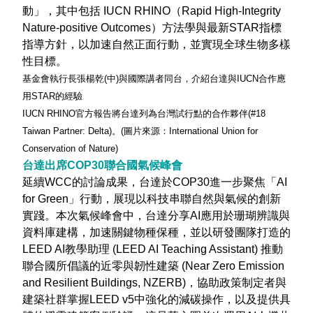
動」，其中包括 IUCN RHINO（Rapid High-Integrity
Nature-positive Outcomes）方法學與最新STAR指標
指導方針，以加速自然正面行動，並實現全球生物多樣
性目標。
基金會執行長
張楊乾(中)與國際講者同台，介紹台達與IUCN合作應
用STAR的經驗
IUCN RHINO官方報告將台達列為台灣試行點的合作夥伴(#18
Taiwan Partner: Delta)。(圖片來源：International Union for
Conservation of Nature)
台達出席
COP30
聯合國氣候峰會
延續WCC的討論成果，台達於COP30進一步聚焦「AI
for Green」行動，展現以科技串聯自然與氣候的創新
實踐。本次氣候峰會中，台達分享AI應用於珊瑚辨識與
資料庫建構，加速關鍵物種保種，並以研發團隊打造的
LEED AI教學助理 (LEED AI Teaching Assistant) 推動
聯合國所倡議的近零與韌性建築 (Near Zero Emission
and Resilient Buildings, NZERB)，協助政策制定者與
建築社群掌握LEED v5中強化的減碳操作，以及提供具