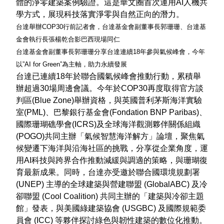
體的淨零建築案例驗證。這是華文圈首次運用AI人機共
學方式，展現科技落實淨零與自然正向的潛力。
台達舉辦COP30行前記者會，台達基金會副董事長郭珊珊、台達基
金會執行長張楊乾合影巴西現場同仁
台達基金會副董事長郭珊珊分享台達連續18年參與氣候峰會，今年
以”AI for Green”為主軸，助力永續發展
台達已連續18年於聯合國氣候峰會推動行動，累積舉
辦超過30場周邊會議。今年於COP30再度取得官方談
判區(Blue Zone)舉辦資格，與英國普利茅斯海洋實驗
室(PML)、巴黎銀行基金會(Fondation BNP Paribas)、
國際珊瑚礁學會(ICRS)及全球海洋觀測夥伴關係組織
(POGO)共同主辦「氣候智慧海洋解方」論壇，聚焦氣
候變遷下海洋與沿海社區的挑戰，分享從企業角度，運
用AI科技與跨界合作推動減緩與調適的策略，與珊瑚復
育最新成果。同時，台達亦受邀於聯合國環境規劃署
(UNEP) 主導的全球建築與營建聯盟 (GlobalABC) 及冷
卻聯盟 (Cool Coalition) 共同主辦的「建築與冷卻主題
館」發表，與美國綠建築協會 (USGBC) 及國際規範委
員會 (ICC) 等夥伴探討綠色與韌性建築的數位化推動。