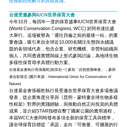
技推動自然解方的具體實踐。
台達受邀參與IUCN
世界保育大會
今年10月，每四年一度的保育盛事IUCN世界保育大會
(World Conservation Congress, WCC) 於阿布達比盛
大舉行。這場被譽為「通往貝倫之前的最後一站」的重
要會議，吸引來自全球近10,000名關注生態與永續議
題的各領域代表，包含企業、研究機構、非營利組織與
個人，共同透過實體與線上形式參與討論，為地球生物
多樣性保育尋求具體行動方案。
台達基金會執行長張楊乾(前排右一) 參加「自然慈善峰會」，參與
者合影留念 (圖片來源：International Union for Conservation of
Nature)
台達基金會張楊乾執行長受邀在世界保育大會多場會議
發表，從企業角度分享與《昆明－蒙特婁全球生物多樣
性框架》對齊的實踐經驗，與推動自然正向投資的具體
成果，並介紹STAR指標在墾丁國家公園的應用過程，
本屆WCC大會同時發布多項全新的保育工具與標準，
讓全球保育目標從「承諾」走向「可衡量、可擴展的行