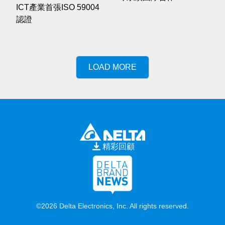
ICT產業首張ISO 59004
認證
LOAD MORE
精彩回顧
©2026 Delta Electronics, Inc. All rights reserved.