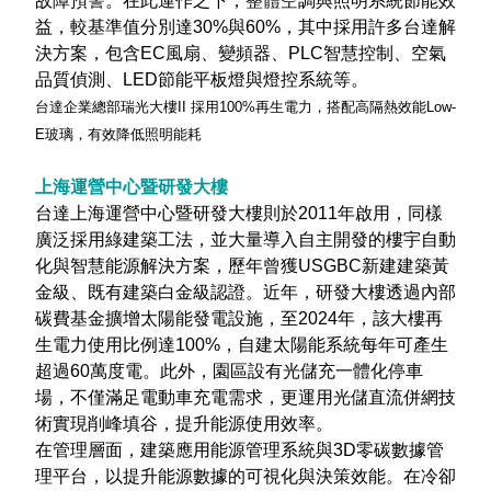
故障預警。在此運作之下，整體空調與照明系統節能效
益，較基準值分別達30%與60%，其中採用許多台達解
決方案，包含EC風扇、變頻器、PLC智慧控制、空氣
品質偵測、LED節能平板燈與燈控系統等。
台達企業總部瑞光大樓II 採用100%再生電力，搭配高隔熱效能Low-
E玻璃，有效降低照明能耗
上海運營中心暨研發大樓
台達上海運營中心暨研發大樓則於2011年啟用，同樣
廣泛採用綠建築工法，並大量導入自主開發的樓宇自動
化與智慧能源解決方案，歷年曾獲USGBC新建建築黃
金級、既有建築白金級認證。近年，研發大樓透過內部
碳費基金擴增太陽能發電設施，至2024年，該大樓再
生電力使用比例達100%，自建太陽能系統每年可產生
超過60萬度電。此外，園區設有光儲充一體化停車
場，不僅滿足電動車充電需求，更運用光儲直流併網技
術實現削峰填谷，提升能源使用效率。
在管理層面，建築應用能源管理系統與3D零碳數據管
理平台，以提升能源數據的可視化與決策效能。在冷卻