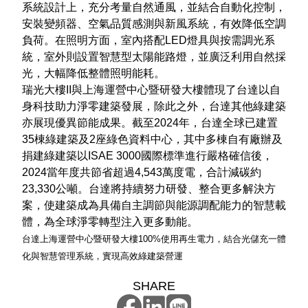
系統設計上，充分考量自然通風，並結合自動化控制，
安裝變頻器、空氣品質感測與新風系統，有效降低空調
負荷。在照明方面，室內搭配LED燈具與按需調光系
統，室外則設置智慧型太陽能路燈，並廣泛利用自然採
光，大幅降低整體照明能耗。
瑞光大樓II與上海運營中心暨研發大樓體現了台達以自
身科技助力淨零建築發展，除此之外，台達其他綠建築
亦展現優異節能成果。截至2024年，台達全球已建置
35棟綠建築及2座綠色資料中心，其中多棟自有廠辦及
捐建綠建築以ISAE 3000國際標準進行嚴格確信後，
2024當年度共節省超過4,543萬度電，合計減碳約
23,330公噸。台達將持續努力研發、整合更多解決方
案，使建築成為具備自主調節與能源調配能力的智慧載
體，為全球淨零轉型注入更多動能。
台達上海運營中心暨研發大樓100%使用再生電力，結合光儲充一體
化與智慧管理系統，實現高效綠建築營運
SHARE